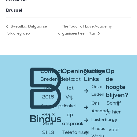
LOCATIE
Brussel
Svetulka: Bulgaarse
The Touch of Love Academy
folkloregroep
organiseert een Iftar
Contact
Openingsuren
Nuttige
Op
Links
de
Brederodestraat
Ma
hoogte
Onze
188
tot
blijven?
Leden
2018
Vrij:
Schrijf
Ons
Antwerpen
Enkel
Aanbod
je hier
+32 3
op
Luisterburen
in
289
afspraak
Bindus
voor
91 13
Telefonisch
Works