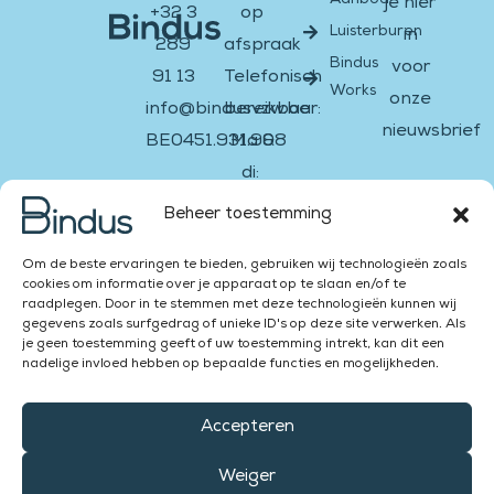
Aanbod
je hier
+32 3
op
Luisterburen
in
289
afspraak
Bindus
voor
91 13
Telefonisch
Works
onze
info@bindusvzw.be
bereikbaar:
nieuwsbrief
BE0451.931.908
Ma &
di:
Email
Facebook-
Instagram
Twitter
Youtube
Linkedin-
13:00
f
in
Beheer toestemming
–
Versturen
Om de beste ervaringen te bieden, gebruiken wij technologieën zoals
16:00
cookies om informatie over je apparaat op te slaan en/of te
Za &
raadplegen. Door in te stemmen met deze technologieën kunnen wij
gegevens zoals surfgedrag of unieke ID's op deze site verwerken. Als
Zon:
je geen toestemming geeft of uw toestemming intrekt, kan dit een
gesloten
nadelige invloed hebben op bepaalde functies en mogelijkheden.
Accepteren
Weiger