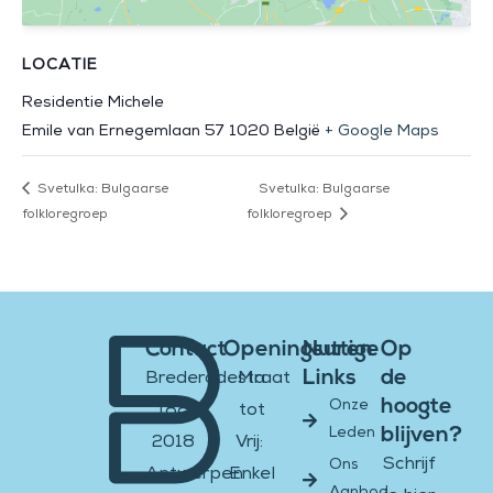
LOCATIE
Residentie Michele
Emile van Ernegemlaan 57
1020
België
+ Google Maps
Svetulka: Bulgaarse
Svetulka: Bulgaarse
folkloregroep
folkloregroep
Contact
Openingsuren
Nuttige
Op
Links
de
Brederodestraat
Ma
hoogte
Onze
188
tot
blijven?
Leden
2018
Vrij:
Schrijf
Ons
Antwerpen
Enkel