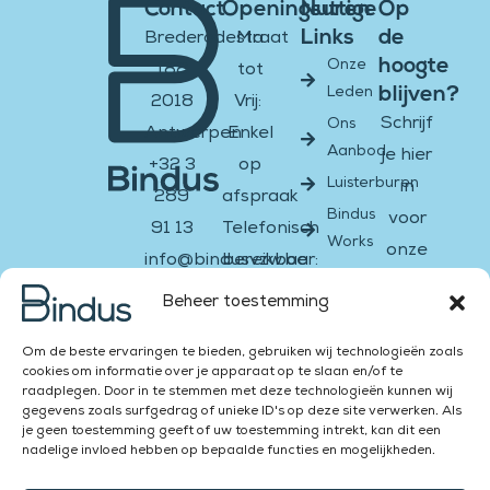
Contact
Openingsuren
Nuttige
Op
Links
de
Brederodestraat
Ma
hoogte
Onze
188
tot
blijven?
Leden
2018
Vrij:
Schrijf
Ons
Antwerpen
Enkel
Aanbod
je hier
+32 3
op
Luisterburen
in
289
afspraak
Bindus
voor
91 13
Telefonisch
Works
onze
info@bindusvzw.be
bereikbaar:
nieuwsbrief
BE0451.931.908
Ma &
Beheer toestemming
di:
Email
Facebook-
Instagram
Twitter
Youtube
Linkedin-
Om de beste ervaringen te bieden, gebruiken wij technologieën zoals
13:00
f
in
cookies om informatie over je apparaat op te slaan en/of te
–
raadplegen. Door in te stemmen met deze technologieën kunnen wij
Versturen
gegevens zoals surfgedrag of unieke ID's op deze site verwerken. Als
16:00
je geen toestemming geeft of uw toestemming intrekt, kan dit een
Za &
nadelige invloed hebben op bepaalde functies en mogelijkheden.
Zon: