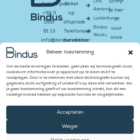
Schrijf
Ons
Antwerpen
Enkel
Aanbod
je hier
+32 3
op
Luisterburen
in
289
afspraak
Bindus
voor
91 13
Telefonisch
Works
onze
info@bindusvzw.be
bereikbaar:
nieuwsbrief
BE0451.931.908
Ma &
Beheer toestemming
di:
Email
Facebook-
Instagram
Twitter
Youtube
Linkedin-
Om de beste ervaringen te bieden, gebruiken wij technologieën zoals
13:00
f
in
cookies om informatie over je apparaat op te slaan en/of te
–
raadplegen. Door in te stemmen met deze technologieën kunnen wij
Versturen
gegevens zoals surfgedrag of unieke ID's op deze site verwerken. Als
16:00
je geen toestemming geeft of uw toestemming intrekt, kan dit een
Za &
nadelige invloed hebben op bepaalde functies en mogelijkheden.
Zon:
Accepteren
gesloten
Weiger