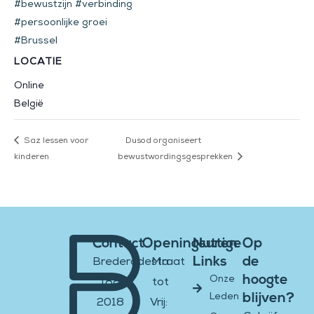
#bewustzijn #verbinding
#persoonlijke groei
#Brussel
LOCATIE
Online
België
Saz lessen voor
Dusod organiseert
kinderen
bewustwordingsgesprekken
Contact
Openingsuren
Nuttige
Op
Links
de
Brederodestraat
Ma
hoogte
Onze
188
tot
blijven?
Leden
2018
Vrij: