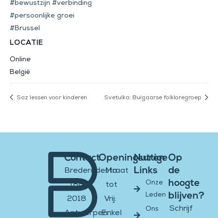
#bewustzijn #verbinding
#persoonlijke groei
#Brussel
LOCATIE
Online
België
Saz lessen voor kinderen
Svetulka: Bulgaarse folkloregroep
Contact
Openingsuren
Nuttige
Op
Links
de
Brederodestraat
Ma
hoogte
Onze
188
tot
blijven?
Leden
2018
Vrij:
Schrijf
Ons
Antwerpen
Enkel