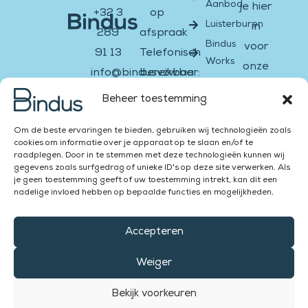
Aanbod
je hier
+32 3
op
Luisterburen
in
289
afspraak
Bindus
voor
91 13
Telefonisch
Works
onze
info@bindusvzw.be
bereikbaar:
nieuwsbrief
BE0451.931.908
Ma &
Beheer toestemming
di:
Email
Facebook-
Instagram
Twitter
Youtube
Linkedin-
Om de beste ervaringen te bieden, gebruiken wij technologieën zoals
13:00
f
in
cookies om informatie over je apparaat op te slaan en/of te
–
raadplegen. Door in te stemmen met deze technologieën kunnen wij
Versturen
gegevens zoals surfgedrag of unieke ID's op deze site verwerken. Als
16:00
je geen toestemming geeft of uw toestemming intrekt, kan dit een
Za &
nadelige invloed hebben op bepaalde functies en mogelijkheden.
Zon:
Accepteren
gesloten
Weiger
Bekijk voorkeuren