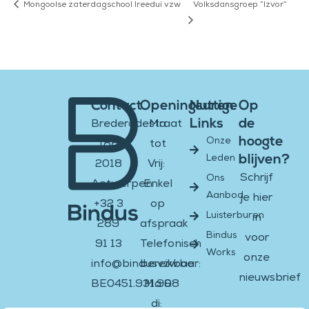
Mongoolse zaterdagschool Ireedui vzw
Volksdansgroep “Izvor”
Contact
Openingsuren
Nuttige
Op
Links
de
Brederodestraat
Ma
hoogte
Onze
188
tot
blijven?
Leden
2018
Vrij:
Schrijf
Ons
Antwerpen
Enkel
Aanbod
je hier
+32 3
op
Luisterburen
in
289
afspraak
Bindus
voor
91 13
Telefonisch
Works
onze
info@bindusvzw.be
bereikbaar:
nieuwsbrief
BE0451.931.908
Ma &
di: