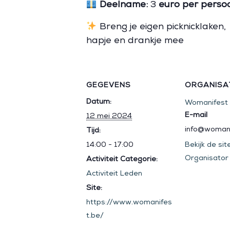
Deelname:
3
euro per perso
Breng je eigen picknicklaken,
hapje en drankje mee
GEGEVENS
ORGANISA
Datum:
Womanifest
E-mail
12 mei 2024
info@womani
Tijd:
14:00 - 17:00
Bekijk de sit
Organisator
Activiteit Categorie:
Activiteit Leden
Site:
https://www.womanifes
t.be/