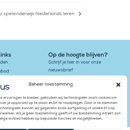
 spelenderwijs Nederlands leren
Links
Op de hoogte blijven?
eden
Schrijf je hier in voor onze
nieuwsbrief
nbod
buren
Beheer toestemming
Email
Works
 ervaringen te bieden, gebruiken wij technologieën zoals cookies om
Versturen
over je apparaat op te slaan en/of te raadplegen. Door in te stemmen
chnologieën kunnen wij gegevens zoals surfgedrag of unieke ID's op
erwerken. Als je geen toestemming geeft of uw toestemming intrekt, kan
elige invloed hebben op bepaalde functies en mogelijkheden.