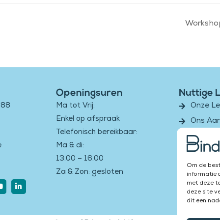
Workshop
Openingsuren
Nuttige 
188
Ma tot Vrij:
Onze L
Enkel op afspraak
Ons Aa
Telefonisch bereikbaar:
Luister
e
Ma & di:
Bindus 
13:00 – 16:00
Om de beste
Za & Zon: gesloten
informatie 
er
Youtube
Linkedin-
met deze te
in
deze site v
dit een nad