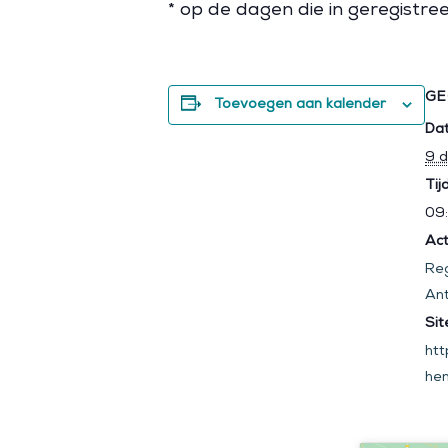
* op de dagen die in geregistre
GE
Toevoegen aan kalender
Da
9 
Tijd
09:
Act
Reg
An
Sit
htt
hen