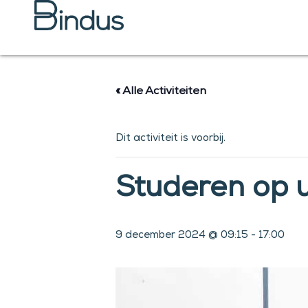
Ga
naar
de
inhoud
« Alle Activiteiten
Dit activiteit is voorbij.
Studeren op un
9 december 2024 @ 09:15
-
17:00