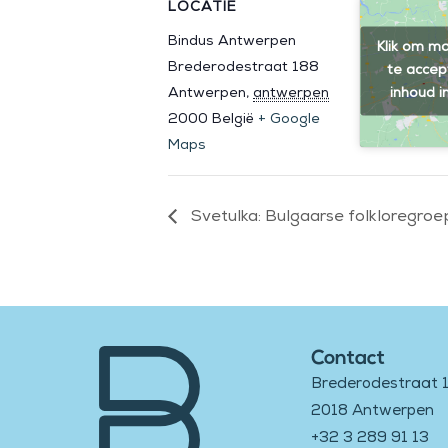
LOCATIE
Bindus Antwerpen
Klik om ma
Brederodestraat 188
te accep
inhoud i
Antwerpen
,
antwerpen
2000
België
+ Google
Maps
Svetulka: Bulgaarse folkloregroe
Contact
Brederodestraat 
2018 Antwerpen
+32 3 289 91 13