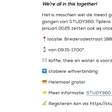
We’re all in this together!
Het is misschien wel de meest g
gangen van STUDY360. Tijdens
januari 2025 zetten ook wij on
locatie: Brederodestraat 18
van 09.15-17.00*
koffie, thee en water is voorz
stabiele wifiverbinding
Helemaal gratis!
Meer informatie:
STUDY360 is
Registeren kan via https//st