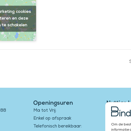
rketing cookies
teren en deze
n te schakelen
Openingsuren
Nuttige 
188
Ma tot Vrij:
Onze L
Enkel op afspraak
Ons Aa
Om de beste
Telefonisch bereikbaar:
Luister
informatie 