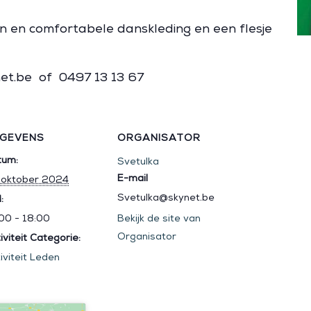
en comfortabele danskleding en een flesje
et.be of 0497 13 13 67
GEVENS
ORGANISATOR
tum:
Svetulka
E-mail
 oktober 2024
Svetulka@skynet.be
:
00 - 18:00
Bekijk de site van
Organisator
iviteit Categorie:
iviteit Leden