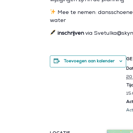
Mee te nemen: dansschoenen 
water
inschrijven
via Svetulka@skyn
GE
Toevoegen aan kalender
Da
20
Tijd
15:
Act
Act