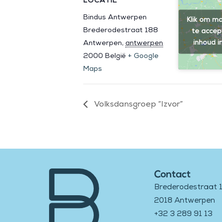
LOCATIE
Bindus Antwerpen
Klik om ma
Brederodestraat 188
te accep
inhoud i
Antwerpen
,
antwerpen
2000
België
+ Google
Maps
Volksdansgroep “Izvor”
Contact
Brederodestraat 
2018 Antwerpen
+32 3 289 91 13