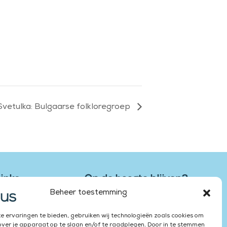
Svetulka: Bulgaarse folkloregroep
Links
Op de hoogte blijven?
eden
Schrijf je hier in voor onze
Beheer toestemming
nieuwsbrief
nbod
 ervaringen te bieden, gebruiken wij technologieën zoals cookies om
buren
over je apparaat op te slaan en/of te raadplegen. Door in te stemmen