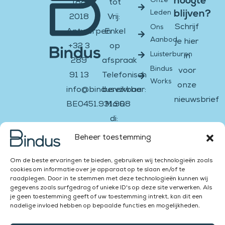
hoogte
Onze
188
tot
blijven?
Leden
2018
Vrij:
Schrijf
Ons
Antwerpen
Enkel
Aanbod
je hier
+32 3
op
Luisterburen
in
289
afspraak
Bindus
voor
91 13
Telefonisch
Works
onze
info@bindusvzw.be
bereikbaar:
nieuwsbrief
BE0451.931.908
Ma &
di:
Email
Facebook-
Instagram
Twitter
Youtube
Linkedin-
13:00
f
in
Beheer toestemming
–
Versturen
Om de beste ervaringen te bieden, gebruiken wij technologieën zoals
16:00
cookies om informatie over je apparaat op te slaan en/of te
Za &
raadplegen. Door in te stemmen met deze technologieën kunnen wij
gegevens zoals surfgedrag of unieke ID's op deze site verwerken. Als
Zon:
je geen toestemming geeft of uw toestemming intrekt, kan dit een
gesloten
nadelige invloed hebben op bepaalde functies en mogelijkheden.