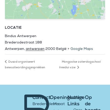
LOCATIE
Bindus Antwerpen
Brederodestraat 188
Antwerpen
,
antwerpen
2000
België
+ Google Maps
Dusod organiseert
Mongoolse zaterdagschool
bewustwordingsgesprekken
Ireedui vzw
Contact
Openingsuren
Nuttige
Op
Links
de
Brederodestraat
Ma