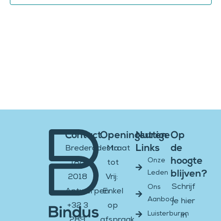
Contact
Openingsuren
Nuttige
Op
Links
de
Brederodestraat
Ma
hoogte
Onze
188
tot
blijven?
Leden
2018
Vrij:
Schrijf
Ons
Antwerpen
Enkel
Aanbod
je hier
+32 3
op
Luisterburen
in
289
afspraak