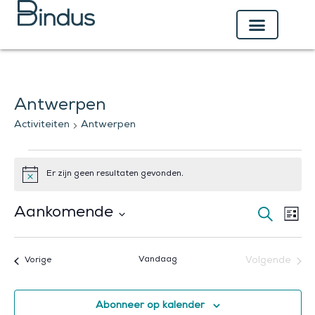
Ga
naar
de
inhoud
Antwerpen
Activiteiten
Activiteiten
Antwerpen
Er zijn geen resultaten gevonden.
Bericht
Aankomende
Activiteiten
Activi
Zoeken
Lijst
Zoeken
weer
Selecteer
en
navig
een
Activiteiten
Vandaag
Volgende
Vorige
weergeven
datum.
Activiteit
navigatie
Abonneer op kalender