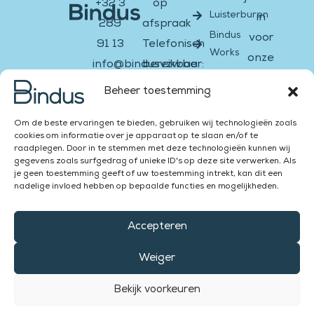
+32 3
op
Luisterburen
in
289
afspraak
Bindus
voor
91 13
Telefonisch
Works
onze
info@bindusvzw.be
bereikbaar:
nieuwsbrief
BE0451.931.908
Ma &
Beheer toestemming
di:
Email
Facebook-
Instagram
Twitter
Youtube
Linkedin-
Om de beste ervaringen te bieden, gebruiken wij technologieën zoals
13:00
f
in
cookies om informatie over je apparaat op te slaan en/of te
–
raadplegen. Door in te stemmen met deze technologieën kunnen wij
Versturen
gegevens zoals surfgedrag of unieke ID's op deze site verwerken. Als
16:00
je geen toestemming geeft of uw toestemming intrekt, kan dit een
Za &
nadelige invloed hebben op bepaalde functies en mogelijkheden.
Zon:
Accepteren
gesloten
Weiger
Bekijk voorkeuren
Bindus vzw © 2026 |
| Website gemaakt door ZQMedia​
Privacybeleid