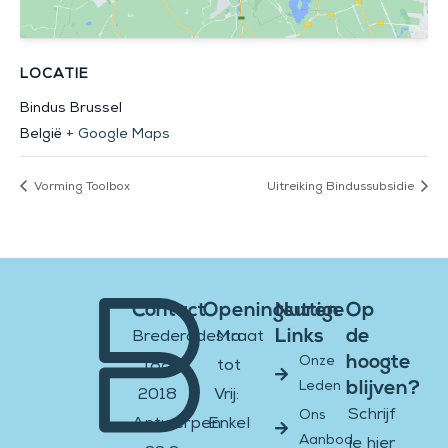
LOCATIE
Bindus Brussel
België
+ Google Maps
Vorming Toolbox
Uitreiking Bindussubsidie
Contact
Openingsuren
Nuttige
Op
Links
de
Brederodestraat
Ma
hoogte
Onze
188
tot
blijven?
Leden
2018
Vrij:
Schrijf
Ons
Antwerpen
Enkel
Aanbod
je hier