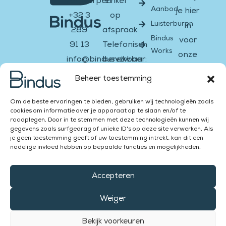
Antwerpen
Enkel
Aanbod
je hier
+32 3
op
Luisterburen
in
289
afspraak
Bindus
voor
91 13
Telefonisch
Works
onze
info@bindusvzw.be
bereikbaar:
nieuwsbrief
BE0451.931.908
Ma &
Beheer toestemming
di:
Email
Facebook-
Instagram
Twitter
Youtube
Linkedin-
Om de beste ervaringen te bieden, gebruiken wij technologieën zoals
13:00
f
in
cookies om informatie over je apparaat op te slaan en/of te
–
raadplegen. Door in te stemmen met deze technologieën kunnen wij
Versturen
gegevens zoals surfgedrag of unieke ID's op deze site verwerken. Als
16:00
je geen toestemming geeft of uw toestemming intrekt, kan dit een
Za &
nadelige invloed hebben op bepaalde functies en mogelijkheden.
Zon:
Accepteren
gesloten
Weiger
Bekijk voorkeuren