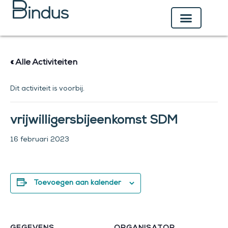
Ga
naar
de
inhoud
« Alle Activiteiten
Dit activiteit is voorbij.
vrijwilligersbijeenkomst SDM
16 februari 2023
Toevoegen aan kalender