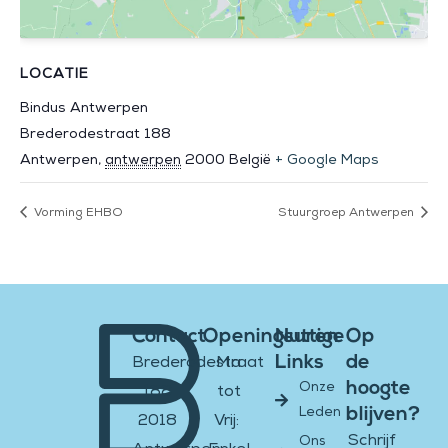
LOCATIE
Bindus Antwerpen
Brederodestraat 188
Antwerpen
,
antwerpen
2000
België
+ Google Maps
Vorming EHBO
Stuurgroep Antwerpen
Contact
Openingsuren
Nuttige
Op
Links
de
Brederodestraat
Ma
hoogte
Onze
188
tot
blijven?
Leden
2018
Vrij:
Schrijf
Ons