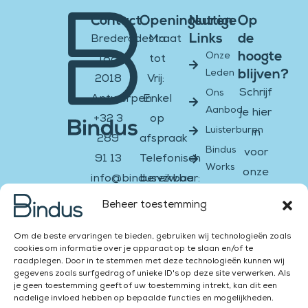
Contact
Openingsuren
Nuttige
Op
Links
de
Brederodestraat
Ma
hoogte
Onze
188
tot
blijven?
Leden
2018
Vrij:
Schrijf
Ons
Antwerpen
Enkel
Aanbod
je hier
+32 3
op
Luisterburen
in
289
afspraak
Bindus
voor
91 13
Telefonisch
Works
onze
info@bindusvzw.be
bereikbaar:
nieuwsbrief
BE0451.931.908
Ma &
Beheer toestemming
di:
Email
Facebook-
Instagram
Twitter
Youtube
Linkedin-
Om de beste ervaringen te bieden, gebruiken wij technologieën zoals
13:00
f
in
cookies om informatie over je apparaat op te slaan en/of te
–
raadplegen. Door in te stemmen met deze technologieën kunnen wij
Versturen
gegevens zoals surfgedrag of unieke ID's op deze site verwerken. Als
16:00
je geen toestemming geeft of uw toestemming intrekt, kan dit een
Za &
nadelige invloed hebben op bepaalde functies en mogelijkheden.