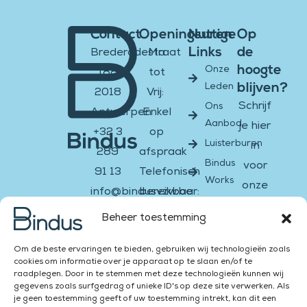
Contact
Openingsuren
Nuttige
Op
Links
de
Brederodestraat
Ma
hoogte
Onze
188
tot
blijven?
Leden
2018
Vrij:
Schrijf
Ons
Antwerpen
Enkel
Aanbod
je hier
+32 3
op
Luisterburen
in
289
afspraak
Bindus
voor
91 13
Telefonisch
Works
onze
info@bindusvzw.be
bereikbaar:
nieuwsbrief
BE0451.931.908
Ma &
Beheer toestemming
di:
Email
Facebook-
Instagram
Twitter
Youtube
Linkedin-
Om de beste ervaringen te bieden, gebruiken wij technologieën zoals
13:00
f
in
cookies om informatie over je apparaat op te slaan en/of te
–
raadplegen. Door in te stemmen met deze technologieën kunnen wij
Versturen
gegevens zoals surfgedrag of unieke ID's op deze site verwerken. Als
16:00
je geen toestemming geeft of uw toestemming intrekt, kan dit een