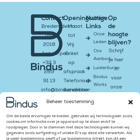
Contact
Openingsuren
Nuttige
Op
Links
de
Brederodestraat
Ma
hoogte
Onze
188
tot
blijven?
Leden
2018
Vrij:
Schrijf
Ons
Antwerpen
Enkel
Aanbod
je hier
+32 3
op
Luisterburen
in
289
afspraak
Bindus
voor
91 13
Telefonisch
Works
onze
info@bindusvzw.be
bereikbaar:
nieuwsbrief
BE0451.931.908
Ma &
Beheer toestemming
di:
Email
Facebook-
Instagram
Twitter
Youtube
Linkedin-
Om de beste ervaringen te bieden, gebruiken wij technologieën zoals
13:00
f
in
cookies om informatie over je apparaat op te slaan en/of te
–
raadplegen. Door in te stemmen met deze technologieën kunnen wij
Versturen
gegevens zoals surfgedrag of unieke ID's op deze site verwerken. Als
16:00
je geen toestemming geeft of uw toestemming intrekt, kan dit een