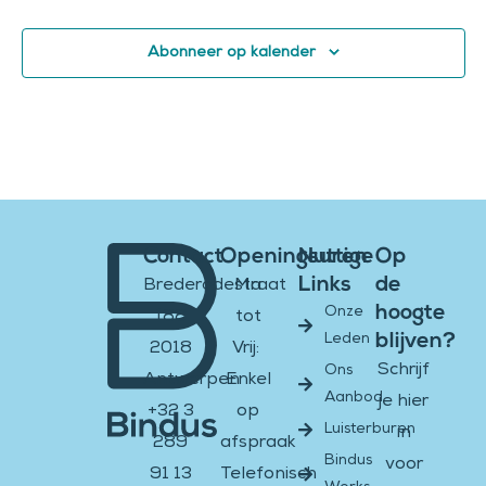
Abonneer op kalender
Contact
Openingsuren
Nuttige
Op
Links
de
Brederodestraat
Ma
hoogte
Onze
188
tot
blijven?
Leden
2018
Vrij:
Schrijf
Ons
Antwerpen
Enkel
Aanbod
je hier
+32 3
op
Luisterburen
in
289
afspraak
Bindus
voor
91 13
Telefonisch