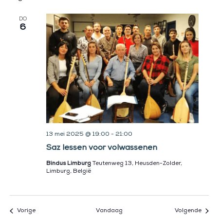
DO
6
13 mei 2025 @ 19:00
-
21:00
Saz lessen voor volwassenen
Bindus Limburg
Teutenweg 13, Heusden-Zolder,
Limburg, België
Activiteiten
Activi
Vorige
Vandaag
Volgende