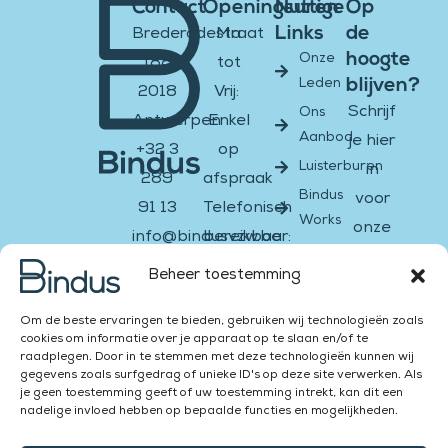
Contact
Openingsuren
Nuttige
Op
Links
de
Brederodestraat
Ma
hoogte
Onze
188
tot
blijven?
Leden
2018
Vrij:
Schrijf
Ons
Antwerpen
Enkel
Aanbod
je hier
+32 3
op
Luisterburen
in
289
afspraak
Bindus
voor
91 13
Telefonisch
Works
onze
info@bindusvzw.be
bereikbaar:
nieuwsbrief
BE0451.931.908
Ma &
Beheer toestemming
di:
Email
Facebook-
Instagram
Twitter
Youtube
Linkedin-
Om de beste ervaringen te bieden, gebruiken wij technologieën zoals
13:00
f
in
cookies om informatie over je apparaat op te slaan en/of te
–
raadplegen. Door in te stemmen met deze technologieën kunnen wij
Versturen
gegevens zoals surfgedrag of unieke ID's op deze site verwerken. Als
16:00
je geen toestemming geeft of uw toestemming intrekt, kan dit een
Za &
nadelige invloed hebben op bepaalde functies en mogelijkheden.
Zon: