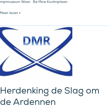
mijnmuseum Waar: Be Mine Koolmijnlaan
Meer lezen »
Herdenking
de
Slag
om
de
Ardennen
Herdenking de Slag om
de Ardennen