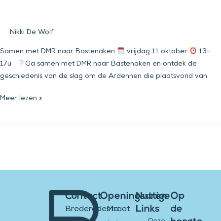
Nikki De Wolf
Samen met DMR naar Bastenaken
vrijdag 11 oktober
13-
17u
Ga samen met DMR naar Bastenaken en ontdek de
geschiedenis van de slag om de Ardennen die plaatsvond van
Meer lezen »
Contact
Openingsuren
Nuttige
Op
Links
de
Brederodestraat
Ma