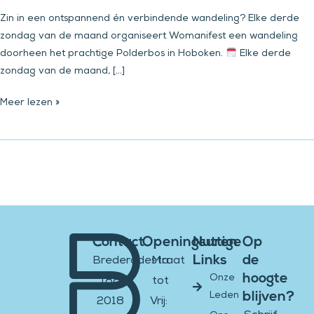
Zin in een ontspannend én verbindende wandeling? Elke derde
zondag van de maand organiseert Womanifest een wandeling
doorheen het prachtige Polderbos in Hoboken.
Elke derde
zondag van de maand, […]
Meer lezen »
Contact
Openingsuren
Nuttige
Op
Links
de
Brederodestraat
Ma
hoogte
Onze
188
tot
blijven?
Leden
2018
Vrij: