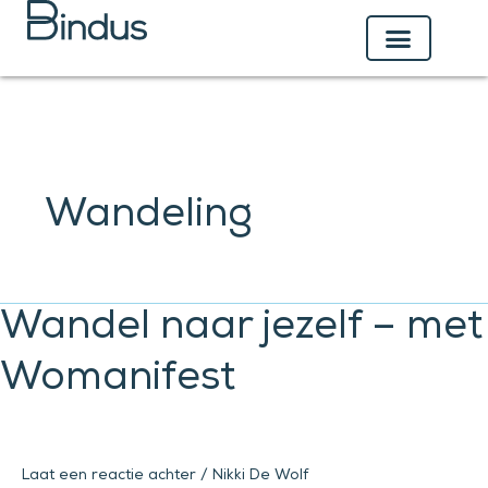
Ga
naar
de
inhoud
Wandeling
Wandel
Wandel naar jezelf – met
naar
Womanifest
jezelf
–
met
Womanifest
Laat een reactie achter
/
Nikki De Wolf