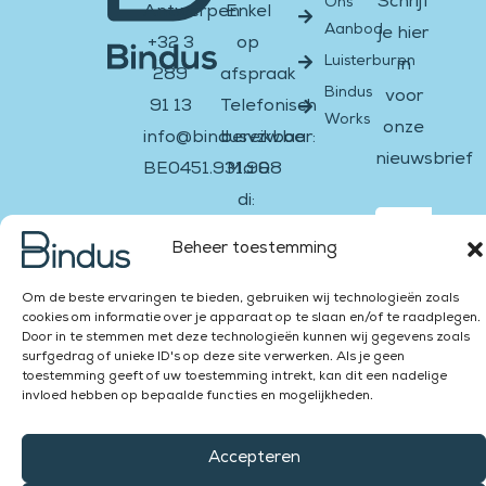
Schrijf
Ons
Antwerpen
Enkel
Aanbod
je hier
+32 3
op
Luisterburen
in
289
afspraak
Bindus
voor
91 13
Telefonisch
Works
onze
info@bindusvzw.be
bereikbaar:
nieuwsbrief
BE0451.931.908
Ma &
di:
Email
Facebook-
Instagram
Twitter
Youtube
Linkedin-
13:00
f
in
Beheer toestemming
–
Versturen
16:00
Om de beste ervaringen te bieden, gebruiken wij technologieën zoals
cookies om informatie over je apparaat op te slaan en/of te raadplegen.
Za &
Door in te stemmen met deze technologieën kunnen wij gegevens zoals
Zon:
surfgedrag of unieke ID's op deze site verwerken. Als je geen
toestemming geeft of uw toestemming intrekt, kan dit een nadelige
gesloten
invloed hebben op bepaalde functies en mogelijkheden.
Accepteren