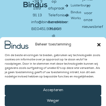
+32 3
op
Luisterburen
in
289
afspraak
Bindus
voor
91 13
Telefonisch
Works
onze
info@bindusvzw.be
bereikbaar:
nieuwsbrief
BE0451.931.908
Ma &
di:
Email
Facebook-
Instagram
Twitter
Youtube
Linkedin-
13:00
f
in
Beheer toestemming
–
Versturen
Om de beste ervaringen te bieden, gebruiken wij technologieën zoals
16:00
cookies om informatie over je apparaat op te slaan en/of te
Za &
raadplegen. Door in te stemmen met deze technologieën kunnen wij
gegevens zoals surfgedrag of unieke ID's op deze site verwerken. Als
Zon:
je geen toestemming geeft of uw toestemming intrekt, kan dit een
gesloten
nadelige invloed hebben op bepaalde functies en mogelijkheden.
Accepteren
Weiger
Bindus vzw © 2026 |
| Website gemaakt door ZQMedia​
Privacybeleid