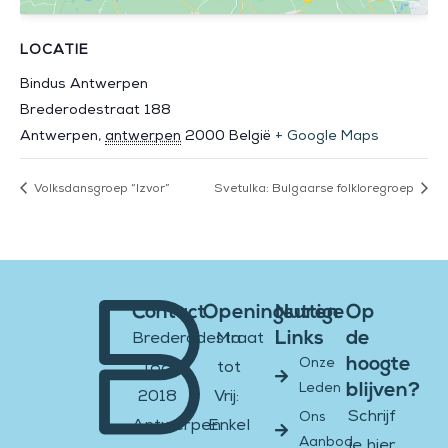
LOCATIE
Bindus Antwerpen
Brederodestraat 188
Antwerpen
,
antwerpen
2000
België
+ Google Maps
Volksdansgroep “Izvor”
Svetulka: Bulgaarse folkloregroep
Contact
Openingsuren
Nuttige
Op
Links
de
Brederodestraat
Ma
hoogte
Onze
188
tot
blijven?
Leden
2018
Vrij:
Schrijf
Ons
Antwerpen
Enkel
Aanbod
je hier